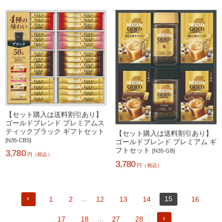
【セット購入は送料割引あり】
ゴールドブレンド プレミアムス
ティックブラック ギフトセット
【セット購入は送料割引あり】
[N35-CBS]
ゴールドブレンド プレミアム ギ
フトセット
3,780
[N35-GB]
円（税込）
3,780
円（税込）
1
2
...
12
13
14
15
16
17
18
...
27
28