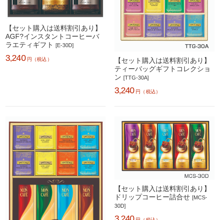
【セット購入は送料割引あり】
AGF?インスタントコーヒーバ
ラエティギフト
[E-30D]
3,240
円（税込）
【セット購入は送料割引あり】
ティーバッグギフトコレクショ
ン
[TTG-30A]
3,240
円（税込）
【セット購入は送料割引あり】
ドリップコーヒー詰合せ
[MCS-
30D]
3,240
円（税込）