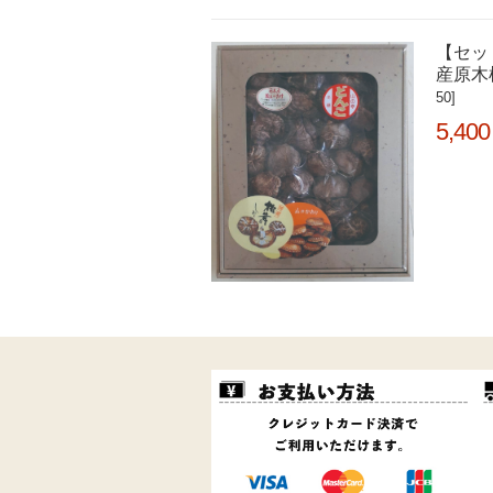
【セッ
産原木
50]
5,400