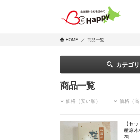
HOME
／
商品一覧
カテゴリ
商品一覧
価格（安い順）
価格（高
【セッ
産原木
20]