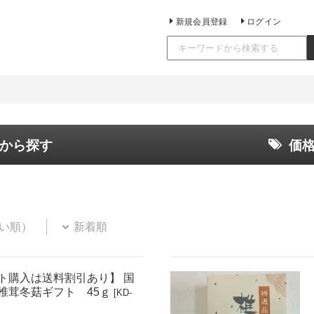
新規会員登録
ログイン
から探す
価
い順）
新着順
ト購入は送料割引あり】 国
椎茸冬菇ギフト 45ｇ
[KD-