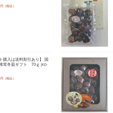
円（税込）
ト購入は送料割引あり】 国
椎茸冬菇ギフト 70ｇ
[KD-
円（税込）