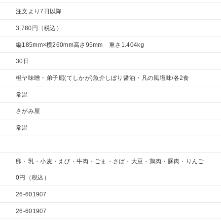
注文より7日以降
3,780円
（税込）
縦185mm×横260mm高さ95mm 重さ1.404kg
30日
橙ヤ味噌・弟子屈(てしかが)魚介しぼり醤油・凡の風塩味/各2食
常温
さがみ屋
常温
卵・乳・小麦・えび・牛肉・ごま・さば・大豆・鶏肉・豚肉・りんご
0円（税込）
26-601907
26-601907