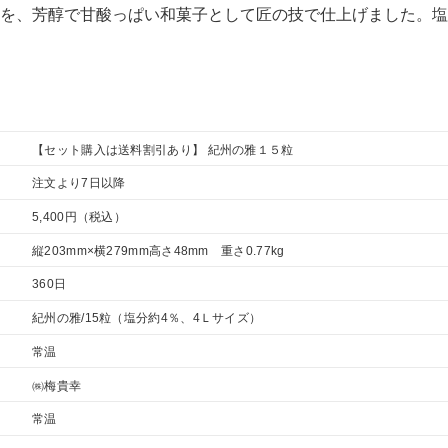
を、芳醇で甘酸っぱい和菓子として匠の技で仕上げました。塩
【セット購入は送料割引あり】 紀州の雅１５粒
注文より7日以降
5,400円
（税込）
縦203mm×横279mm高さ48mm 重さ0.77kg
360日
紀州の雅/15粒（塩分約4％、4Ｌサイズ）
常温
㈱梅貴幸
常温